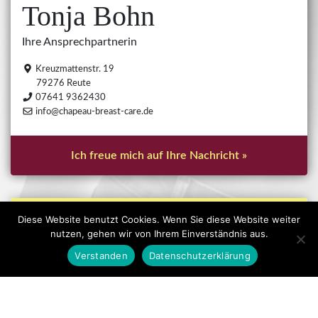
Tonja Bohn
Ihre Ansprechpartnerin
Kreuzmattenstr. 19
79276 Reute
07641 9362430
info@chapeau-breast-care.de
Ich freue mich auf Ihre Nachricht »
Neues aus dem Chapeau Blog
Diese Website benutzt Cookies. Wenn Sie diese Website weiter
nutzen, gehen wir von Ihrem Einverständnis aus.
Wilkommen auf meiner neue Website
Verstanden
Datenschutzerklärung