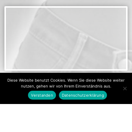
Diese Website benutzt Cookies. Wenn Sie diese Website weiter
nutzen, gehen wir von Ihrem Einverständnis aus.
Tonja Bohn
Verstanden
Datenschutzerklärung
Ihre Ansprechpartnerin
Kreuzmattenstr. 19
79276 Reute
07641 9362430