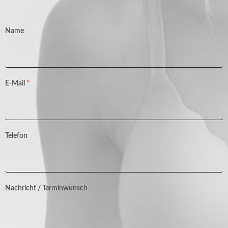
Name
E-Mail
*
Telefon
Nachricht / Terminwunsch